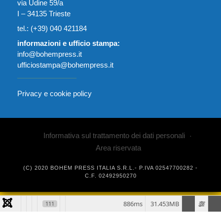
via Udine 59/a
I – 34135 Trieste
tel.: (+39) 040 421184
informazioni e ufficio stampa:
info@bohempress.it
ufficiostampa@bohempress.it
Privacy e cookie policy
Informativa sul trattamento dei dati personali
Area riservata
(C) 2020 BOHEM PRESS ITALIA S.R.L.- P.IVA 02547700282 -
C.F. 02492950270
886ms
31.453MB
111