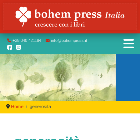
+39
040 421184
info
@bohempress.it
Home
generosità