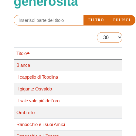
generosità
Inserisci parte del titolo
FILTRO
PULISCI
Visualizza #
Titolo
Uli uli oh, ninna oh…
Fate, balene, lupi, bambini corolla, rane, gufi e maghi dei sogni popolano il repertorio di ninne nanne
Blanca
originali, scritte, mus...
Il cappello di Topolina
Il gigante Osvaldo
Il sale vale più dell’oro
Ombrello
Ranocchio e i suoi Amici