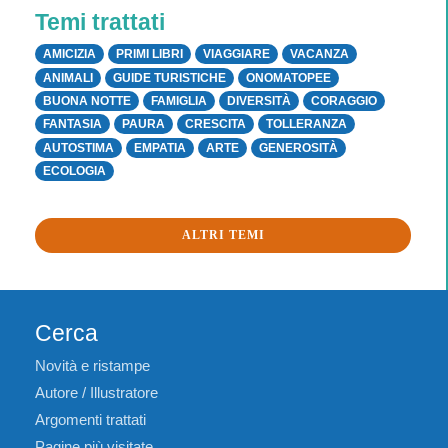
Temi trattati
AMICIZIA
PRIMI LIBRI
VIAGGIARE
VACANZA
ANIMALI
GUIDE TURISTICHE
ONOMATOPEE
BUONA NOTTE
FAMIGLIA
DIVERSITÀ
CORAGGIO
FANTASIA
PAURA
CRESCITA
TOLLERANZA
AUTOSTIMA
EMPATIA
ARTE
GENEROSITÀ
ECOLOGIA
ALTRI TEMI
Cerca
Novità e ristampe
Autore / Illustratore
Argomenti trattati
Pagine più visitate