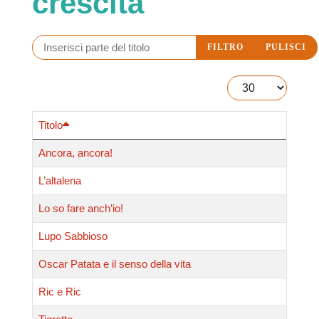
crescita
Inserisci parte del titolo
FILTRO
PULISCI
Visualizza #
Titolo
Uli uli oh, ninna oh…
Fate, balene, lupi, bambini corolla, rane, gufi e maghi dei sogni popolano il repertorio di ninne nanne
Ancora, ancora!
originali, scritte, mus...
L’altalena
Lo so fare anch’io!
Lupo Sabbioso
Oscar Patata e il senso della vita
Ric e Ric