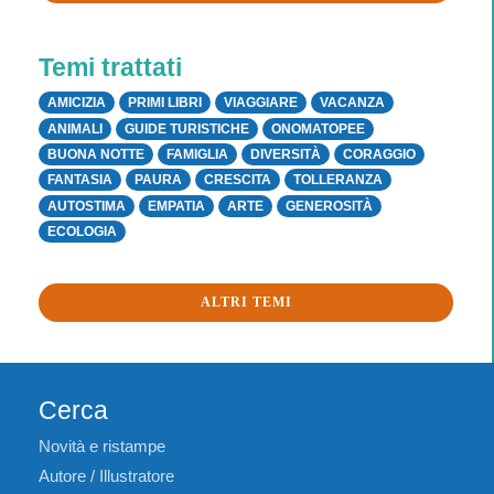
Temi trattati
AMICIZIA
PRIMI LIBRI
VIAGGIARE
VACANZA
ANIMALI
GUIDE TURISTICHE
ONOMATOPEE
BUONA NOTTE
FAMIGLIA
DIVERSITÀ
CORAGGIO
FANTASIA
PAURA
CRESCITA
TOLLERANZA
AUTOSTIMA
EMPATIA
ARTE
GENEROSITÀ
ECOLOGIA
ALTRI TEMI
Cerca
Novità e ristampe
Autore / Illustratore