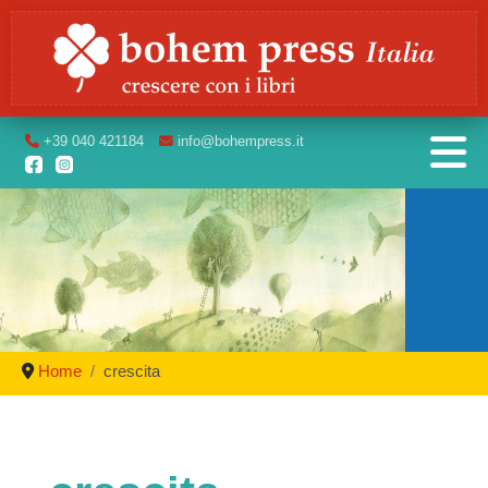
+39
040 421184
info
@bohempress.it
Home
crescita