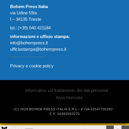
Bohem Press Italia
via Udine 59/a
I – 34135 Trieste
tel.: (+39) 040 421184
informazioni e ufficio stampa:
info@bohempress.it
ufficiostampa@bohempress.it
Privacy e cookie policy
Informativa sul trattamento dei dati personali
Area riservata
(C) 2020 BOHEM PRESS ITALIA S.R.L.- P.IVA 02547700282 -
C.F. 02492950270