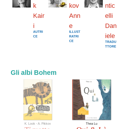
k
kov
ntic
Kair
Ann
elli
i
e
Dan
AUTRI
ILLUST
iele
CE
RATRI
CE
TRADU
TTORE
Gli albi Bohem
K. Look - A. Pikkov
Thea Lu