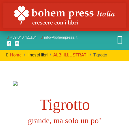
+39
040 421184
info
@bohempress.it
Home
I nostri libri
ALBI ILLUSTRATI
Tigrotto
Tigrotto
grande, ma solo un po’