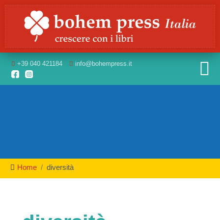
+39
040 421184
info
@bohempress.it
Home
diversità