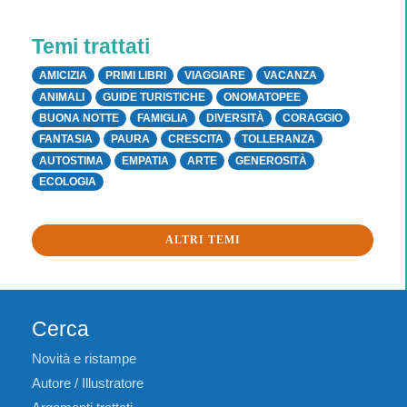
Temi trattati
AMICIZIA
PRIMI LIBRI
VIAGGIARE
VACANZA
ANIMALI
GUIDE TURISTICHE
ONOMATOPEE
BUONA NOTTE
FAMIGLIA
DIVERSITÀ
CORAGGIO
FANTASIA
PAURA
CRESCITA
TOLLERANZA
AUTOSTIMA
EMPATIA
ARTE
GENEROSITÀ
ECOLOGIA
ALTRI TEMI
Cerca
Novità e ristampe
Autore / Illustratore