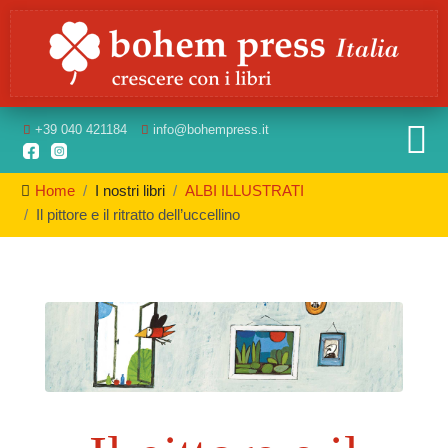
+39
040 421184
info
@bohempress.it
Home
I nostri libri
ALBI ILLUSTRATI
Il pittore e il ritratto dell’uccellino