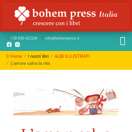
+39
040 421184
info
@bohempress.it
Home
I nostri libri
ALBI ILLUSTRATI
L’amore salva la vita