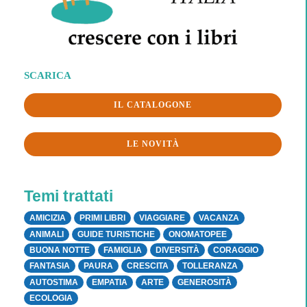
SCARICA
IL CATALOGONE
LE NOVITÀ
Temi trattati
AMICIZIA
PRIMI LIBRI
VIAGGIARE
VACANZA
ANIMALI
GUIDE TURISTICHE
ONOMATOPEE
BUONA NOTTE
FAMIGLIA
DIVERSITÀ
CORAGGIO
FANTASIA
PAURA
CRESCITA
TOLLERANZA
AUTOSTIMA
EMPATIA
ARTE
GENEROSITÀ
ECOLOGIA