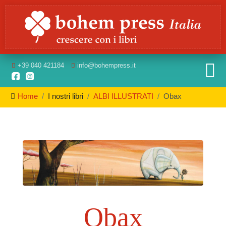
+39
040 421184
info
@bohempress.it
Home
I nostri libri
ALBI ILLUSTRATI
Obax
Obax