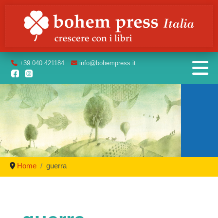
+39
040 421184
info
@bohempress.it
Home
guerra