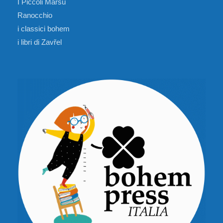
I Piccoli Marsù
Ranocchio
i classici bohem
i libri di Zavřel