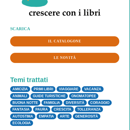
SCARICA
IL CATALOGONE
LE NOVITÀ
Temi trattati
AMICIZIA
PRIMI LIBRI
VIAGGIARE
VACANZA
ANIMALI
GUIDE TURISTICHE
ONOMATOPEE
BUONA NOTTE
FAMIGLIA
DIVERSITÀ
CORAGGIO
FANTASIA
PAURA
CRESCITA
TOLLERANZA
AUTOSTIMA
EMPATIA
ARTE
GENEROSITÀ
ECOLOGIA