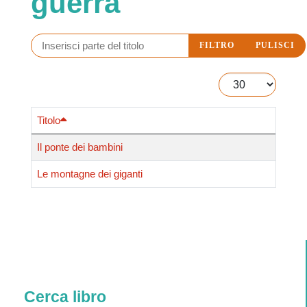
guerra
Inserisci parte del titolo
FILTRO
PULISCI
Visualizza #
Titolo
Uli uli oh, ninna oh…
Fate, balene, lupi, bambini corolla, rane, gufi e maghi dei sogni popolano il repertorio di ninne nanne
Il ponte dei bambini
originali, scritte, mus...
Le montagne dei giganti
Cerca libro