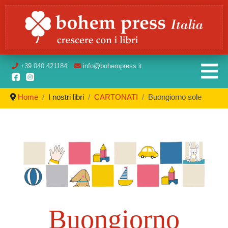
+39
040 421184
info
@bohempress.it
Home
I nostri libri
CARTONATI
Buongiorno sole
Buongiorno