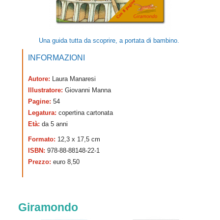
Una guida tutta da scoprire, a portata di bambino.
INFORMAZIONI
Autore:
Laura Manaresi
Illustratore:
Giovanni Manna
Pagine:
54
Legatura:
copertina cartonata
Età:
da 5 anni
Formato:
12,3 x 17,5 cm
ISBN:
978-88-88148-22-1
Prezzo:
euro 8,50
Giramondo