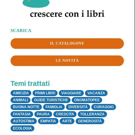
SCARICA
IL CATALOGONE
LE NOVITÀ
Temi trattati
AMICIZIA
PRIMI LIBRI
VIAGGIARE
VACANZA
ANIMALI
GUIDE TURISTICHE
ONOMATOPEE
BUONA NOTTE
FAMIGLIA
DIVERSITÀ
CORAGGIO
FANTASIA
PAURA
CRESCITA
TOLLERANZA
AUTOSTIMA
EMPATIA
ARTE
GENEROSITÀ
ECOLOGIA