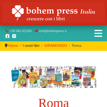
+39
040 421184
info
@bohempress.it
Home
I nostri libri
GIRAMONDO
Roma
Roma