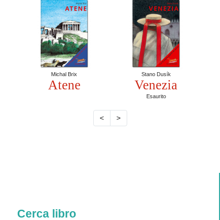
Michal Brix
Stano Dusík
Atene
Venezia
Esaurito
<
>
Cerca libro