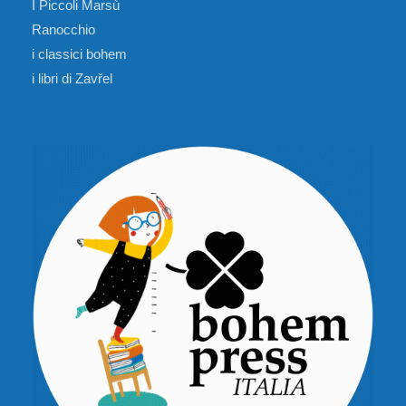
I Piccoli Marsù
Ranocchio
i classici bohem
i libri di Zavřel